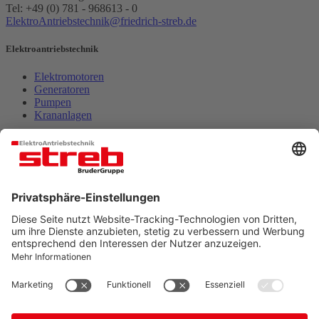
Tel: +49 (0) 781 - 968613 - 0
ElektroAntriebstechnik@friedrich-streb.de
Elektroantriebstechnik
Elektromotoren
Generatoren
Pumpen
Krananlagen
Leistungen & Service
Elektromaschinenbau
Schaltanlagenbau
Prüfungen
Neu- & Ersatzgeräte
Unternehmen
Über uns
Geschichte
Standorte
Karriere